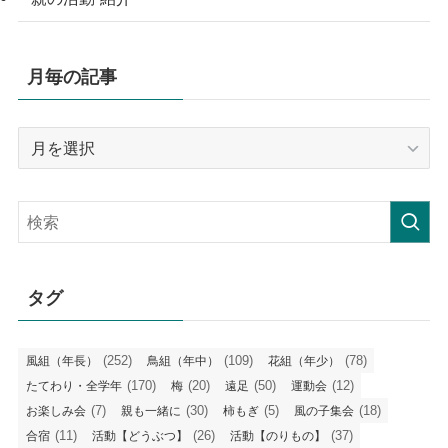
月毎の記事
月
毎
の
記
事
タグ
(252)
(109)
(78)
風組（年長）
鳥組（年中）
花組（年少）
(170)
(20)
(50)
(12)
たてわり・全学年
梅
遠足
運動会
(7)
(30)
(5)
(18)
お楽しみ会
親も一緒に
柿もぎ
風の子集会
(11)
(26)
(37)
合宿
活動【どうぶつ】
活動【のりもの】