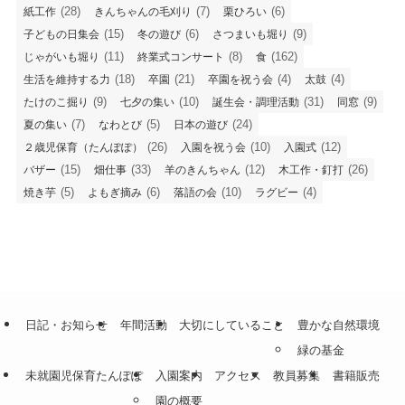
(28)
(7)
(6)
紙工作
きんちゃんの毛刈り
栗ひろい
(15)
(6)
(9)
子どもの日集会
冬の遊び
さつまいも堀り
(11)
(8)
(162)
じゃがいも堀り
終業式コンサート
食
(18)
(21)
(4)
(4)
生活を維持する力
卒園
卒園を祝う会
太鼓
(9)
(10)
(31)
(9)
たけのこ掘り
七夕の集い
誕生会・調理活動
同窓
(7)
(5)
(24)
夏の集い
なわとび
日本の遊び
(26)
(10)
(12)
２歳児保育（たんぽぽ）
入園を祝う会
入園式
(15)
(33)
(12)
(26)
バザー
畑仕事
羊のきんちゃん
木工作・釘打
(5)
(6)
(10)
(4)
焼き芋
よもぎ摘み
落語の会
ラグビー
日記・お知らせ
年間活動
大切にしていること
豊かな自然環境
緑の基金
未就園児保育たんぽぽ
入園案内
アクセス
教員募集
書籍販売
園の概要