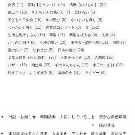
(11)
(26)
(37)
合宿
活動【どうぶつ】
活動【のりもの】
(28)
(7)
(6)
紙工作
きんちゃんの毛刈り
栗ひろい
(15)
(6)
(9)
子どもの日集会
冬の遊び
さつまいも堀り
(11)
(8)
(162)
じゃがいも堀り
終業式コンサート
食
(18)
(21)
(4)
(4)
生活を維持する力
卒園
卒園を祝う会
太鼓
(9)
(10)
(31)
(9)
たけのこ掘り
七夕の集い
誕生会・調理活動
同窓
(7)
(5)
(24)
夏の集い
なわとび
日本の遊び
(26)
(10)
(12)
２歳児保育（たんぽぽ）
入園を祝う会
入園式
(15)
(33)
(12)
(26)
バザー
畑仕事
羊のきんちゃん
木工作・釘打
(5)
(6)
(10)
(4)
焼き芋
よもぎ摘み
落語の会
ラグビー
日記・お知らせ
年間活動
大切にしていること
豊かな自然環境
緑の基金
未就園児保育たんぽぽ
入園案内
アクセス
教員募集
書籍販売