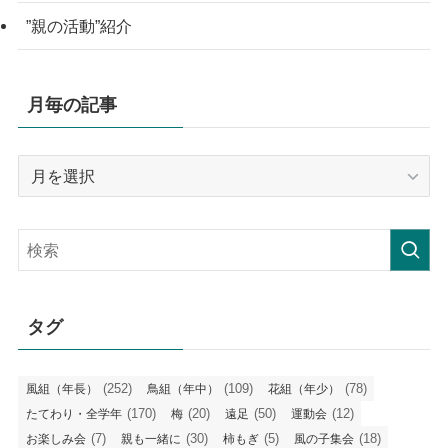
”親の活動”紹介
月毎の記事
月
毎
の
記
事
タグ
(252)
(109)
(78)
風組（年長）
鳥組（年中）
花組（年少）
(170)
(20)
(50)
(12)
たてわり・全学年
梅
遠足
運動会
(7)
(30)
(5)
(18)
お楽しみ会
親も一緒に
柿もぎ
風の子集会