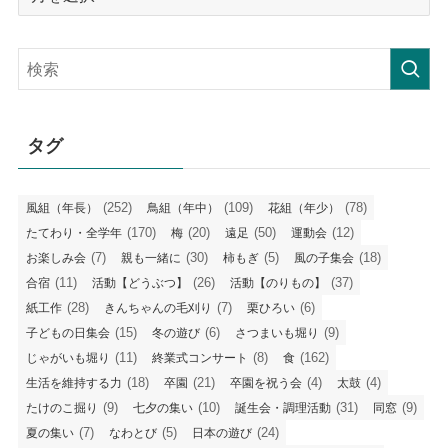
毎
の
記
事
タグ
(252)
(109)
(78)
風組（年長）
鳥組（年中）
花組（年少）
(170)
(20)
(50)
(12)
たてわり・全学年
梅
遠足
運動会
(7)
(30)
(5)
(18)
お楽しみ会
親も一緒に
柿もぎ
風の子集会
(11)
(26)
(37)
合宿
活動【どうぶつ】
活動【のりもの】
(28)
(7)
(6)
紙工作
きんちゃんの毛刈り
栗ひろい
(15)
(6)
(9)
子どもの日集会
冬の遊び
さつまいも堀り
(11)
(8)
(162)
じゃがいも堀り
終業式コンサート
食
(18)
(21)
(4)
(4)
生活を維持する力
卒園
卒園を祝う会
太鼓
(9)
(10)
(31)
(9)
たけのこ掘り
七夕の集い
誕生会・調理活動
同窓
(7)
(5)
(24)
夏の集い
なわとび
日本の遊び