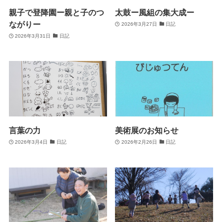
親子で登降園ー親と子のつ
太鼓ー風組の集大成ー
ながりー
2026年3月27日
日記
2026年3月31日
日記
言葉の力
美術展のお知らせ
2026年3月4日
日記
2026年2月26日
日記