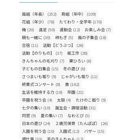
風組（年長）
(252)
鳥組（年中）
(109)
花組（年少）
(78)
たてわり・全学年
(170)
梅
(20)
遠足
(50)
運動会
(12)
お楽しみ会
(7)
親も一緒に
(30)
柿もぎ
(5)
風の子集会
(18)
合宿
(11)
活動【どうぶつ】
(26)
活動【のりもの】
(37)
紙工作
(28)
きんちゃんの毛刈り
(7)
栗ひろい
(6)
子どもの日集会
(15)
冬の遊び
(6)
さつまいも堀り
(9)
じゃがいも堀り
(11)
終業式コンサート
(8)
食
(162)
生活を維持する力
(18)
卒園
(21)
卒園を祝う会
(4)
太鼓
(4)
たけのこ掘り
(9)
七夕の集い
(10)
誕生会・調理活動
(31)
同窓
(9)
夏の集い
(7)
なわとび
(5)
日本の遊び
(24)
２歳児保育（たんぽぽ）
(26)
入園を祝う会
(10)
入園式
(12)
バザー
(15)
畑仕事
(33)
羊のきんちゃん
(12)