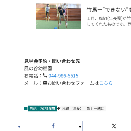
竹馬ー”できない
１月、風組(年長児)が
してくれたものです。
見学会予約・問い合わせ先
風の谷幼稚園
お電話：
044-986-5515
メール：
お問い合わせフォームは
こちら
日記
2025年度
風組（年長）
親も一緒に