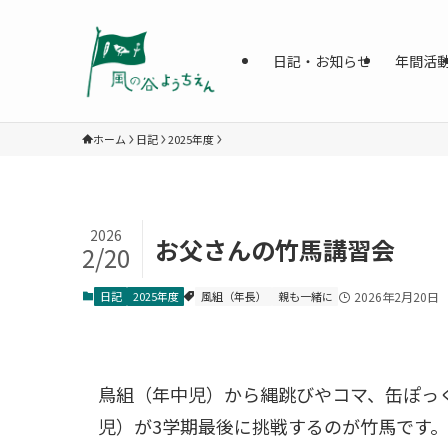
日記・お知らせ
年間活
ホーム
日記
2025年度
2026
お父さんの竹馬講習会
2/20
日記
2025年度
風組（年長）
親も一緒に
2026年2月20日
鳥組（年中児）から縄跳びやコマ、缶ぽっ
児）が3学期最後に挑戦するのが竹馬です