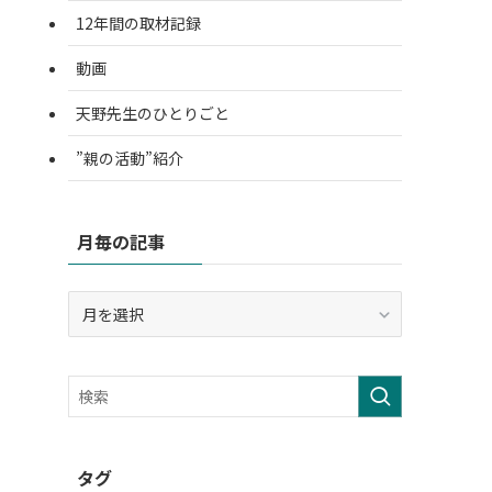
12年間の取材記録
動画
天野先生のひとりごと
”親の活動”紹介
月毎の記事
月
毎
の
記
事
タグ