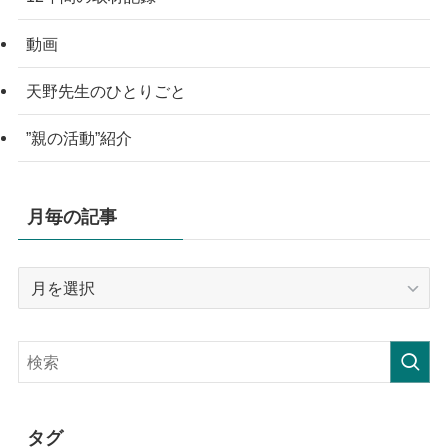
動画
天野先生のひとりごと
”親の活動”紹介
月毎の記事
月
毎
の
記
事
タグ