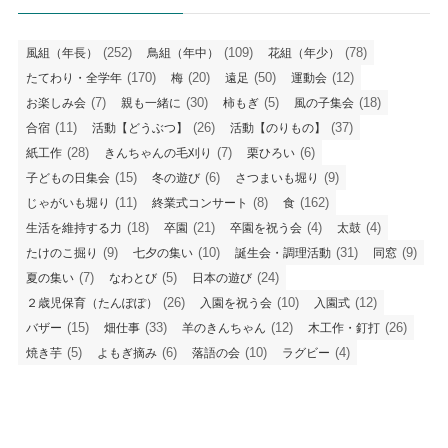
(252)
(109)
(78)
風組（年長）
鳥組（年中）
花組（年少）
(170)
(20)
(50)
(12)
たてわり・全学年
梅
遠足
運動会
(7)
(30)
(5)
(18)
お楽しみ会
親も一緒に
柿もぎ
風の子集会
(11)
(26)
(37)
合宿
活動【どうぶつ】
活動【のりもの】
(28)
(7)
(6)
紙工作
きんちゃんの毛刈り
栗ひろい
(15)
(6)
(9)
子どもの日集会
冬の遊び
さつまいも堀り
(11)
(8)
(162)
じゃがいも堀り
終業式コンサート
食
(18)
(21)
(4)
(4)
生活を維持する力
卒園
卒園を祝う会
太鼓
(9)
(10)
(31)
(9)
たけのこ掘り
七夕の集い
誕生会・調理活動
同窓
(7)
(5)
(24)
夏の集い
なわとび
日本の遊び
(26)
(10)
(12)
２歳児保育（たんぽぽ）
入園を祝う会
入園式
(15)
(33)
(12)
(26)
バザー
畑仕事
羊のきんちゃん
木工作・釘打
(5)
(6)
(10)
(4)
焼き芋
よもぎ摘み
落語の会
ラグビー