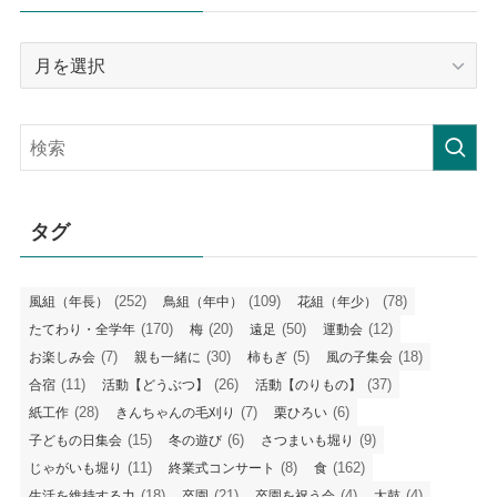
月
毎
の
記
事
タグ
(252)
(109)
(78)
風組（年長）
鳥組（年中）
花組（年少）
(170)
(20)
(50)
(12)
たてわり・全学年
梅
遠足
運動会
(7)
(30)
(5)
(18)
お楽しみ会
親も一緒に
柿もぎ
風の子集会
(11)
(26)
(37)
合宿
活動【どうぶつ】
活動【のりもの】
(28)
(7)
(6)
紙工作
きんちゃんの毛刈り
栗ひろい
(15)
(6)
(9)
子どもの日集会
冬の遊び
さつまいも堀り
(11)
(8)
(162)
じゃがいも堀り
終業式コンサート
食
(18)
(21)
(4)
(4)
生活を維持する力
卒園
卒園を祝う会
太鼓