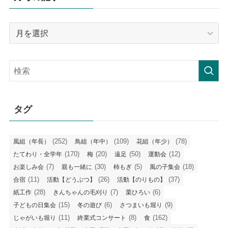
月
毎
の
記
事
タグ
(252)
(109)
(78)
風組（年長）
鳥組（年中）
花組（年少）
(170)
(20)
(50)
(12)
たてわり・全学年
梅
遠足
運動会
(7)
(30)
(5)
(18)
お楽しみ会
親も一緒に
柿もぎ
風の子集会
(11)
(26)
(37)
合宿
活動【どうぶつ】
活動【のりもの】
(28)
(7)
(6)
紙工作
きんちゃんの毛刈り
栗ひろい
(15)
(6)
(9)
子どもの日集会
冬の遊び
さつまいも堀り
(11)
(8)
(162)
じゃがいも堀り
終業式コンサート
食