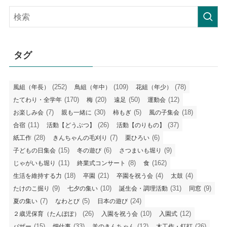
記
事
タグ
(252)
(109)
(78)
風組（年長）
鳥組（年中）
花組（年少）
(170)
(20)
(50)
(12)
たてわり・全学年
梅
遠足
運動会
(7)
(30)
(5)
(18)
お楽しみ会
親も一緒に
柿もぎ
風の子集会
(11)
(26)
(37)
合宿
活動【どうぶつ】
活動【のりもの】
(28)
(7)
(6)
紙工作
きんちゃんの毛刈り
栗ひろい
(15)
(6)
(9)
子どもの日集会
冬の遊び
さつまいも堀り
(11)
(8)
(162)
じゃがいも堀り
終業式コンサート
食
(18)
(21)
(4)
(4)
生活を維持する力
卒園
卒園を祝う会
太鼓
(9)
(10)
(31)
(9)
たけのこ掘り
七夕の集い
誕生会・調理活動
同窓
(7)
(5)
(24)
夏の集い
なわとび
日本の遊び
(26)
(10)
(12)
２歳児保育（たんぽぽ）
入園を祝う会
入園式
(15)
(33)
(12)
(26)
バザー
畑仕事
羊のきんちゃん
木工作・釘打