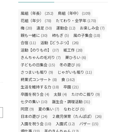
風組（年長）
(252)
鳥組（年中）
(109)
花組（年少）
(78)
たてわり・全学年
(170)
梅
(20)
遠足
(50)
運動会
(12)
お楽しみ会
(7)
親も一緒に
(30)
柿もぎ
(5)
風の子集会
(18)
合宿
(11)
活動【どうぶつ】
(26)
活動【のりもの】
(37)
紙工作
(28)
きんちゃんの毛刈り
(7)
栗ひろい
(6)
子どもの日集会
(15)
冬の遊び
(6)
さつまいも堀り
(9)
じゃがいも堀り
(11)
終業式コンサート
(8)
食
(162)
生活を維持する力
(18)
卒園
(21)
卒園を祝う会
(4)
太鼓
(4)
たけのこ掘り
(9)
七夕の集い
(10)
誕生会・調理活動
(31)
同窓
(9)
夏の集い
(7)
なわとび
(5)
日本の遊び
(24)
２歳児保育（たんぽぽ）
(26)
入園を祝う会
(10)
入園式
(12)
バザー
(15)
畑仕事
(33)
羊のきんちゃん
(12)