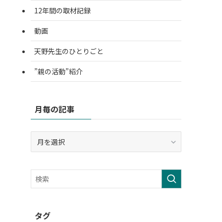
12年間の取材記録
動画
天野先生のひとりごと
”親の活動”紹介
月毎の記事
月
毎
の
記
事
タグ