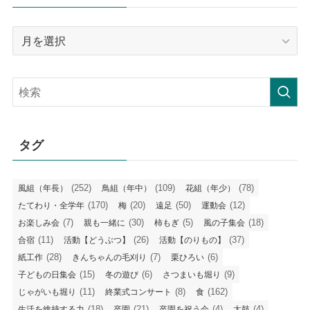
月
毎
の
記
事
タグ
(252)
(109)
(78)
風組（年長）
鳥組（年中）
花組（年少）
(170)
(20)
(50)
(12)
たてわり・全学年
梅
遠足
運動会
(7)
(30)
(5)
(18)
お楽しみ会
親も一緒に
柿もぎ
風の子集会
(11)
(26)
(37)
合宿
活動【どうぶつ】
活動【のりもの】
(28)
(7)
(6)
紙工作
きんちゃんの毛刈り
栗ひろい
(15)
(6)
(9)
子どもの日集会
冬の遊び
さつまいも堀り
(11)
(8)
(162)
じゃがいも堀り
終業式コンサート
食
(18)
(21)
(4)
(4)
生活を維持する力
卒園
卒園を祝う会
太鼓