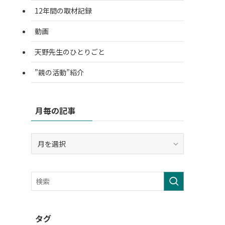
12年間の取材記録
動画
天野先生のひとりごと
”親の活動”紹介
月毎の記事
月
毎
の
記
事
タグ