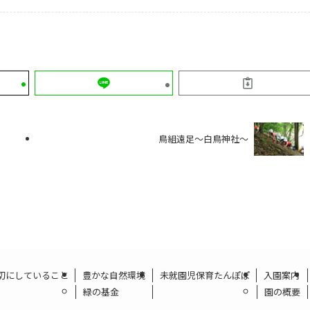
鳥組遠足～白鳥神社～
切にしていること
豊かな自然環境
未就園児保育たんぽぽ
入園案内
緑の基金
園の概要