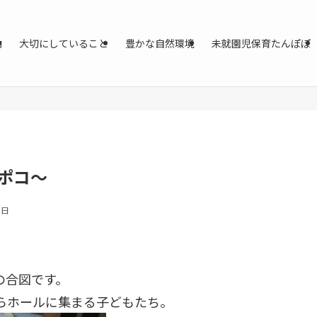
動
大切にしていること
豊かな自然環境
未就園児保育たんぽぽ
ポコ～
0日
の合図です。
らホールに集まる子どもたち。