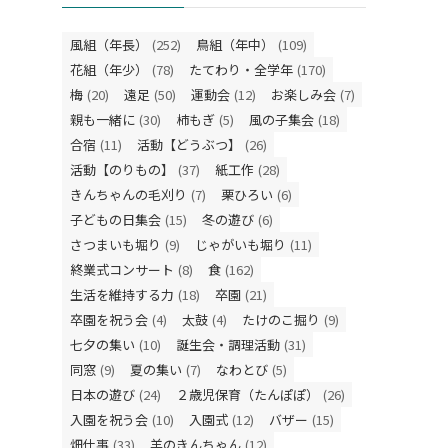
風組（年長）
(252)
鳥組（年中）
(109)
花組（年少）
(78)
たてわり・全学年
(170)
梅
(20)
遠足
(50)
運動会
(12)
お楽しみ会
(7)
親も一緒に
(30)
柿もぎ
(5)
風の子集会
(18)
合宿
(11)
活動【どうぶつ】
(26)
活動【のりもの】
(37)
紙工作
(28)
きんちゃんの毛刈り
(7)
栗ひろい
(6)
子どもの日集会
(15)
冬の遊び
(6)
さつまいも堀り
(9)
じゃがいも堀り
(11)
終業式コンサート
(8)
食
(162)
生活を維持する力
(18)
卒園
(21)
卒園を祝う会
(4)
太鼓
(4)
たけのこ掘り
(9)
七夕の集い
(10)
誕生会・調理活動
(31)
同窓
(9)
夏の集い
(7)
なわとび
(5)
日本の遊び
(24)
２歳児保育（たんぽぽ）
(26)
入園を祝う会
(10)
入園式
(12)
バザー
(15)
畑仕事
(33)
羊のきんちゃん
(12)