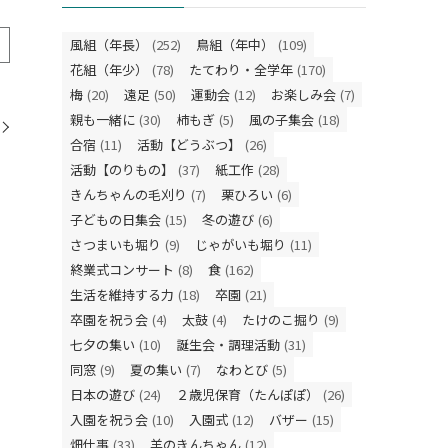
風組（年長）
(252)
鳥組（年中）
(109)
花組（年少）
(78)
たてわり・全学年
(170)
梅
(20)
遠足
(50)
運動会
(12)
お楽しみ会
(7)
親も一緒に
(30)
柿もぎ
(5)
風の子集会
(18)
合宿
(11)
活動【どうぶつ】
(26)
活動【のりもの】
(37)
紙工作
(28)
きんちゃんの毛刈り
(7)
栗ひろい
(6)
子どもの日集会
(15)
冬の遊び
(6)
さつまいも堀り
(9)
じゃがいも堀り
(11)
終業式コンサート
(8)
食
(162)
生活を維持する力
(18)
卒園
(21)
卒園を祝う会
(4)
太鼓
(4)
たけのこ掘り
(9)
七夕の集い
(10)
誕生会・調理活動
(31)
同窓
(9)
夏の集い
(7)
なわとび
(5)
日本の遊び
(24)
２歳児保育（たんぽぽ）
(26)
入園を祝う会
(10)
入園式
(12)
バザー
(15)
畑仕事
(33)
羊のきんちゃん
(12)