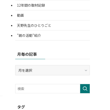
12年間の取材記録
動画
天野先生のひとりごと
”親の活動”紹介
月毎の記事
月
毎
の
記
事
タグ