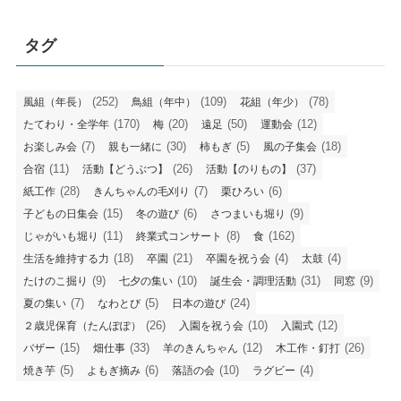
タグ
(252)
(109)
(78)
風組（年長）
鳥組（年中）
花組（年少）
(170)
(20)
(50)
(12)
たてわり・全学年
梅
遠足
運動会
(7)
(30)
(5)
(18)
お楽しみ会
親も一緒に
柿もぎ
風の子集会
(11)
(26)
(37)
合宿
活動【どうぶつ】
活動【のりもの】
(28)
(7)
(6)
紙工作
きんちゃんの毛刈り
栗ひろい
(15)
(6)
(9)
子どもの日集会
冬の遊び
さつまいも堀り
(11)
(8)
(162)
じゃがいも堀り
終業式コンサート
食
(18)
(21)
(4)
(4)
生活を維持する力
卒園
卒園を祝う会
太鼓
(9)
(10)
(31)
(9)
たけのこ掘り
七夕の集い
誕生会・調理活動
同窓
(7)
(5)
(24)
夏の集い
なわとび
日本の遊び
(26)
(10)
(12)
２歳児保育（たんぽぽ）
入園を祝う会
入園式
(15)
(33)
(12)
(26)
バザー
畑仕事
羊のきんちゃん
木工作・釘打
(5)
(6)
(10)
(4)
焼き芋
よもぎ摘み
落語の会
ラグビー