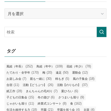
月
毎
の
記
事
タグ
(252)
(109)
(78)
風組（年長）
鳥組（年中）
花組（年少）
(170)
(20)
(50)
(12)
たてわり・全学年
梅
遠足
運動会
(7)
(30)
(5)
(18)
お楽しみ会
親も一緒に
柿もぎ
風の子集会
(11)
(26)
(37)
合宿
活動【どうぶつ】
活動【のりもの】
(28)
(7)
(6)
紙工作
きんちゃんの毛刈り
栗ひろい
(15)
(6)
(9)
子どもの日集会
冬の遊び
さつまいも堀り
(11)
(8)
(162)
じゃがいも堀り
終業式コンサート
食
(18)
(21)
(4)
(4)
生活を維持する力
卒園
卒園を祝う会
太鼓