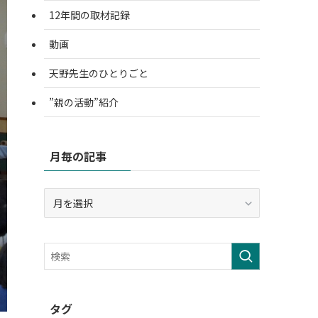
12年間の取材記録
動画
天野先生のひとりごと
”親の活動”紹介
月毎の記事
月
毎
の
記
事
タグ