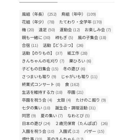
風組（年長）
(252)
鳥組（年中）
(109)
花組（年少）
(78)
たてわり・全学年
(170)
梅
(20)
遠足
(50)
運動会
(12)
お楽しみ会
(7)
親も一緒に
(30)
柿もぎ
(5)
風の子集会
(18)
合宿
(11)
活動【どうぶつ】
(26)
活動【のりもの】
(37)
紙工作
(28)
きんちゃんの毛刈り
(7)
栗ひろい
(6)
子どもの日集会
(15)
冬の遊び
(6)
さつまいも堀り
(9)
じゃがいも堀り
(11)
終業式コンサート
(8)
食
(162)
生活を維持する力
(18)
卒園
(21)
卒園を祝う会
(4)
太鼓
(4)
たけのこ掘り
(9)
七夕の集い
(10)
誕生会・調理活動
(31)
同窓
(9)
夏の集い
(7)
なわとび
(5)
日本の遊び
(24)
２歳児保育（たんぽぽ）
(26)
入園を祝う会
(10)
入園式
(12)
バザー
(15)
畑仕事
(33)
羊のきんちゃん
(12)