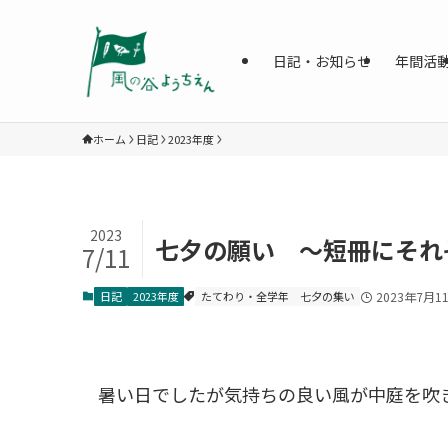
日記・お知らせ
年間活
ホーム
日記
2023年度
2023
七夕の願い ～短冊にそれ
7/11
日記
2023年度
たてわり・全学年
七夕の集い
2023年7月1
暑い日でしたが気持ちの良い風が中庭を吹