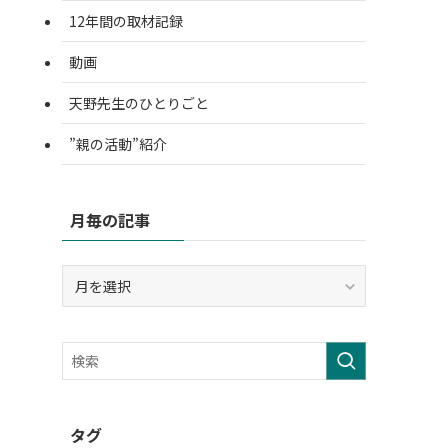
12年間の取材記録
動画
天野先生のひとりごと
”親の活動”紹介
月毎の記事
月
毎
の
記
事
タグ