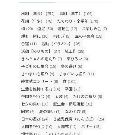
風組（年長）
(252)
鳥組（年中）
(109)
花組（年少）
(78)
たてわり・全学年
(170)
梅
(20)
遠足
(50)
運動会
(12)
お楽しみ会
(7)
親も一緒に
(30)
柿もぎ
(5)
風の子集会
(18)
合宿
(11)
活動【どうぶつ】
(26)
活動【のりもの】
(37)
紙工作
(28)
きんちゃんの毛刈り
(7)
栗ひろい
(6)
子どもの日集会
(15)
冬の遊び
(6)
さつまいも堀り
(9)
じゃがいも堀り
(11)
終業式コンサート
(8)
食
(162)
生活を維持する力
(18)
卒園
(21)
卒園を祝う会
(4)
太鼓
(4)
たけのこ掘り
(9)
七夕の集い
(10)
誕生会・調理活動
(31)
同窓
(9)
夏の集い
(7)
なわとび
(5)
日本の遊び
(24)
２歳児保育（たんぽぽ）
(26)
入園を祝う会
(10)
入園式
(12)
バザー
(15)
畑仕事
(33)
羊のきんちゃん
(12)