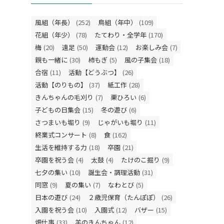
風組（年長）
(252)
鳥組（年中）
(109)
花組（年少）
(78)
たてわり・全学年
(170)
梅
(20)
遠足
(50)
運動会
(12)
お楽しみ会
(7)
親も一緒に
(30)
柿もぎ
(5)
風の子集会
(18)
合宿
(11)
活動【どうぶつ】
(26)
活動【のりもの】
(37)
紙工作
(28)
きんちゃんの毛刈り
(7)
栗ひろい
(6)
子どもの日集会
(15)
冬の遊び
(6)
さつまいも堀り
(9)
じゃがいも堀り
(11)
終業式コンサート
(8)
食
(162)
生活を維持する力
(18)
卒園
(21)
卒園を祝う会
(4)
太鼓
(4)
たけのこ掘り
(9)
七夕の集い
(10)
誕生会・調理活動
(31)
同窓
(9)
夏の集い
(7)
なわとび
(5)
日本の遊び
(24)
２歳児保育（たんぽぽ）
(26)
入園を祝う会
(10)
入園式
(12)
バザー
(15)
畑仕事
(33)
羊のきんちゃん
(12)