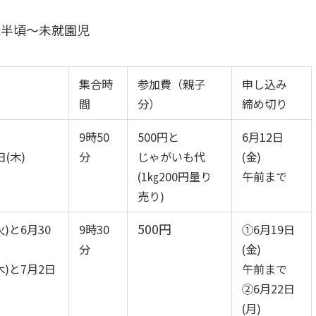
歳半頃～未就園児
集合時
参加費（親子
申し込み
間
分）
締め切り
9時50
500円と
6月12日
(木)
分
じゃがいも代
(金)
(1㎏200円量り
午前まで
売り)
500円
火)と6月30
9時30
➀6月19日
分
(金)
木)と7月2日
午前まで
②6月22日
(月)