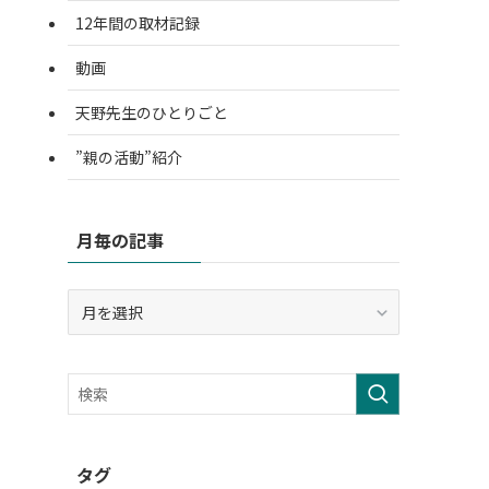
12年間の取材記録
動画
天野先生のひとりごと
”親の活動”紹介
月毎の記事
月
毎
の
記
事
タグ