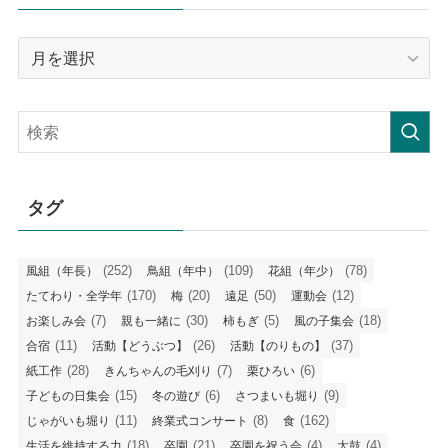
月
毎
の
記
事
タグ
(252)
(109)
(78)
風組（年長）
鳥組（年中）
花組（年少）
(170)
(20)
(50)
(12)
たてわり・全学年
梅
遠足
運動会
(7)
(30)
(5)
(18)
お楽しみ会
親も一緒に
柿もぎ
風の子集会
(11)
(26)
(37)
合宿
活動【どうぶつ】
活動【のりもの】
(28)
(7)
(6)
紙工作
きんちゃんの毛刈り
栗ひろい
(15)
(6)
(9)
子どもの日集会
冬の遊び
さつまいも堀り
(11)
(8)
(162)
じゃがいも堀り
終業式コンサート
食
(18)
(21)
(4)
(4)
生活を維持する力
卒園
卒園を祝う会
太鼓