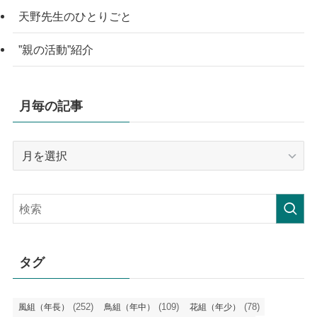
天野先生のひとりごと
”親の活動”紹介
月毎の記事
月
毎
の
記
事
タグ
(252)
(109)
(78)
風組（年長）
鳥組（年中）
花組（年少）