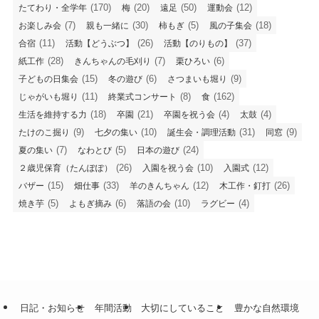
(170)
(20)
(50)
(12)
たてわり・全学年
梅
遠足
運動会
(7)
(30)
(5)
(18)
お楽しみ会
親も一緒に
柿もぎ
風の子集会
(11)
(26)
(37)
合宿
活動【どうぶつ】
活動【のりもの】
(28)
(7)
(6)
紙工作
きんちゃんの毛刈り
栗ひろい
(15)
(6)
(9)
子どもの日集会
冬の遊び
さつまいも堀り
(11)
(8)
(162)
じゃがいも堀り
終業式コンサート
食
(18)
(21)
(4)
(4)
生活を維持する力
卒園
卒園を祝う会
太鼓
(9)
(10)
(31)
(9)
たけのこ掘り
七夕の集い
誕生会・調理活動
同窓
(7)
(5)
(24)
夏の集い
なわとび
日本の遊び
(26)
(10)
(12)
２歳児保育（たんぽぽ）
入園を祝う会
入園式
(15)
(33)
(12)
(26)
バザー
畑仕事
羊のきんちゃん
木工作・釘打
(5)
(6)
(10)
(4)
焼き芋
よもぎ摘み
落語の会
ラグビー
日記・お知らせ
年間活動
大切にしていること
豊かな自然環境