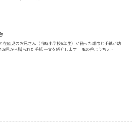
物
と在園児のお兄さん（当時小学校6年生）が縫った雑巾と手紙が幼
卒園児から贈られた手紙 一文を紹介します 風の谷ようちえ…