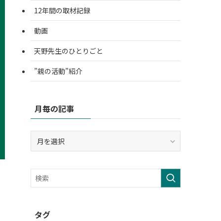
12年間の取材記録
動画
天野先生のひとりごと
”親の活動”紹介
月毎の記事
月
毎
の
記
事
タグ