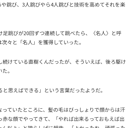
あや跳び、3人跳びやら4人跳びと技術を高めてそれを楽
け足跳びが20回ずつ連続して跳べたら、〈名人〉と呼
は次々と「名人」を獲得していった。
し続けている直樹くんだったが、そういえば、後ろ駆け
いた。
ると思えばできる」という言葉だったようだ。
なっていたところに、髪の毛はびっしょりで顔からは汗
っ赤な顔でやってきて、「やれば出来るっておもえば出
たんだよ」と誇らしげに報告。「よかったね、頑張った