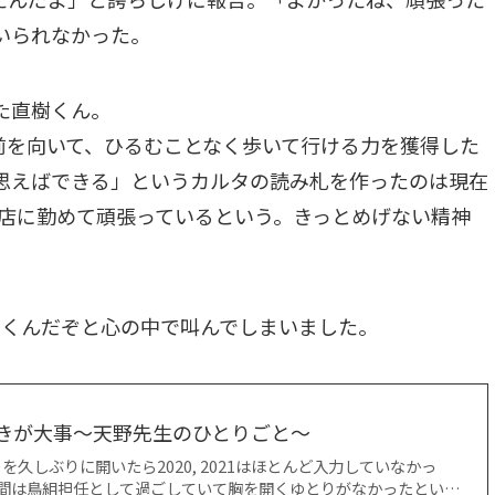
いられなかった。
た直樹くん。
前を向いて、ひるむことなく歩いて行ける力を獲得した
思えばできる」というカルタの読み札を作ったのは現在
理店に勤めて頑張っているという。きっとめげない精神
いくんだぞと心の中で叫んでしまいました。
起きが大事～天野先生のひとりごと～
久しぶりに開いたら2020, 2021はほとんど入力していなかっ
年間は鳥組担任として過ごしていて胸を開くゆとりがなかったとい…