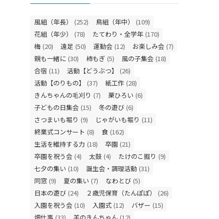
風組（年長）
(252)
鳥組（年中）
(109)
花組（年少）
(78)
たてわり・全学年
(170)
梅
(20)
遠足
(50)
運動会
(12)
お楽しみ会
(7)
親も一緒に
(30)
柿もぎ
(5)
風の子集会
(18)
合宿
(11)
活動【どうぶつ】
(26)
活動【のりもの】
(37)
紙工作
(28)
きんちゃんの毛刈り
(7)
栗ひろい
(6)
子どもの日集会
(15)
冬の遊び
(6)
さつまいも堀り
(9)
じゃがいも堀り
(11)
終業式コンサート
(8)
食
(162)
生活を維持する力
(18)
卒園
(21)
卒園を祝う会
(4)
太鼓
(4)
たけのこ掘り
(9)
七夕の集い
(10)
誕生会・調理活動
(31)
同窓
(9)
夏の集い
(7)
なわとび
(5)
日本の遊び
(24)
２歳児保育（たんぽぽ）
(26)
入園を祝う会
(10)
入園式
(12)
バザー
(15)
畑仕事
(33)
羊のきんちゃん
(12)