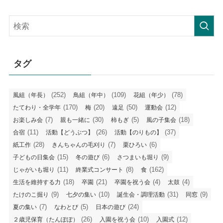
の
記
事
タグ
(252)
(109)
(78)
風組（年長）
鳥組（年中）
花組（年少）
(170)
(20)
(50)
(12)
たてわり・全学年
梅
遠足
運動会
(7)
(30)
(5)
(18)
お楽しみ会
親も一緒に
柿もぎ
風の子集会
(11)
(26)
(37)
合宿
活動【どうぶつ】
活動【のりもの】
(28)
(7)
(6)
紙工作
きんちゃんの毛刈り
栗ひろい
(15)
(6)
(9)
子どもの日集会
冬の遊び
さつまいも堀り
(11)
(8)
(162)
じゃがいも堀り
終業式コンサート
食
(18)
(21)
(4)
(4)
生活を維持する力
卒園
卒園を祝う会
太鼓
(9)
(10)
(31)
(9)
たけのこ掘り
七夕の集い
誕生会・調理活動
同窓
(7)
(5)
(24)
夏の集い
なわとび
日本の遊び
(26)
(10)
(12)
２歳児保育（たんぽぽ）
入園を祝う会
入園式