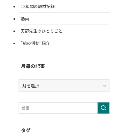
12年間の取材記録
動画
天野先生のひとりごと
”親の活動”紹介
月毎の記事
月
毎
の
記
事
タグ