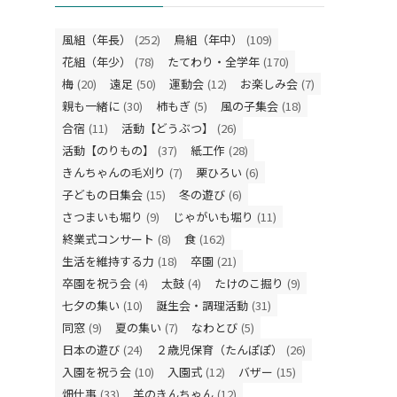
風組（年長）
(252)
鳥組（年中）
(109)
花組（年少）
(78)
たてわり・全学年
(170)
梅
(20)
遠足
(50)
運動会
(12)
お楽しみ会
(7)
親も一緒に
(30)
柿もぎ
(5)
風の子集会
(18)
合宿
(11)
活動【どうぶつ】
(26)
活動【のりもの】
(37)
紙工作
(28)
きんちゃんの毛刈り
(7)
栗ひろい
(6)
子どもの日集会
(15)
冬の遊び
(6)
さつまいも堀り
(9)
じゃがいも堀り
(11)
終業式コンサート
(8)
食
(162)
生活を維持する力
(18)
卒園
(21)
卒園を祝う会
(4)
太鼓
(4)
たけのこ掘り
(9)
七夕の集い
(10)
誕生会・調理活動
(31)
同窓
(9)
夏の集い
(7)
なわとび
(5)
日本の遊び
(24)
２歳児保育（たんぽぽ）
(26)
入園を祝う会
(10)
入園式
(12)
バザー
(15)
畑仕事
(33)
羊のきんちゃん
(12)