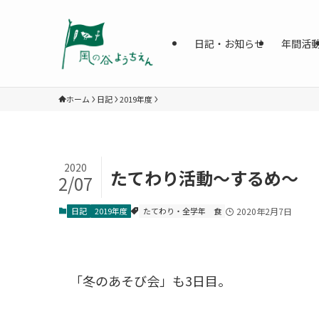
日記・お知らせ
年間活
ホーム
日記
2019年度
2020
たてわり活動～するめ～
2/07
日記
2019年度
たてわり・全学年
食
2020年2月7日
「冬のあそび会」も3日目。