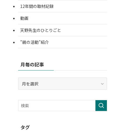
12年間の取材記録
動画
天野先生のひとりごと
”親の活動”紹介
月毎の記事
月
毎
の
記
事
タグ