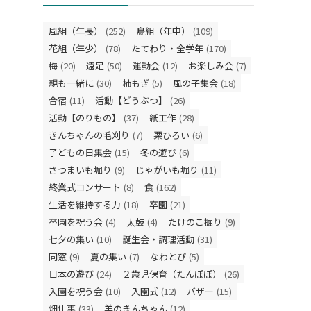
風組（年長）
(252)
鳥組（年中）
(109)
花組（年少）
(78)
たてわり・全学年
(170)
梅
(20)
遠足
(50)
運動会
(12)
お楽しみ会
(7)
親も一緒に
(30)
柿もぎ
(5)
風の子集会
(18)
合宿
(11)
活動【どうぶつ】
(26)
活動【のりもの】
(37)
紙工作
(28)
きんちゃんの毛刈り
(7)
栗ひろい
(6)
子どもの日集会
(15)
冬の遊び
(6)
さつまいも堀り
(9)
じゃがいも堀り
(11)
終業式コンサート
(8)
食
(162)
生活を維持する力
(18)
卒園
(21)
卒園を祝う会
(4)
太鼓
(4)
たけのこ掘り
(9)
七夕の集い
(10)
誕生会・調理活動
(31)
同窓
(9)
夏の集い
(7)
なわとび
(5)
日本の遊び
(24)
２歳児保育（たんぽぽ）
(26)
入園を祝う会
(10)
入園式
(12)
バザー
(15)
畑仕事
(33)
羊のきんちゃん
(12)