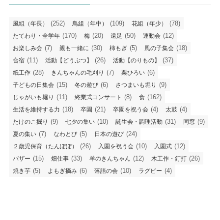
(252)
(109)
(78)
風組（年長）
鳥組（年中）
花組（年少）
(170)
(20)
(50)
(12)
たてわり・全学年
梅
遠足
運動会
(7)
(30)
(5)
(18)
お楽しみ会
親も一緒に
柿もぎ
風の子集会
(11)
(26)
(37)
合宿
活動【どうぶつ】
活動【のりもの】
(28)
(7)
(6)
紙工作
きんちゃんの毛刈り
栗ひろい
(15)
(6)
(9)
子どもの日集会
冬の遊び
さつまいも堀り
(11)
(8)
(162)
じゃがいも堀り
終業式コンサート
食
(18)
(21)
(4)
(4)
生活を維持する力
卒園
卒園を祝う会
太鼓
(9)
(10)
(31)
(9)
たけのこ掘り
七夕の集い
誕生会・調理活動
同窓
(7)
(5)
(24)
夏の集い
なわとび
日本の遊び
(26)
(10)
(12)
２歳児保育（たんぽぽ）
入園を祝う会
入園式
(15)
(33)
(12)
(26)
バザー
畑仕事
羊のきんちゃん
木工作・釘打
(5)
(6)
(10)
(4)
焼き芋
よもぎ摘み
落語の会
ラグビー