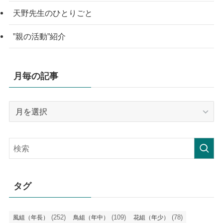
天野先生のひとりごと
”親の活動”紹介
月毎の記事
月
毎
の
記
事
タグ
(252)
(109)
(78)
風組（年長）
鳥組（年中）
花組（年少）