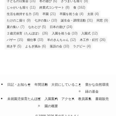
(15)
(6)
(9)
子どもの日集会
冬の遊び
さつまいも堀り
(11)
(8)
(162)
じゃがいも堀り
終業式コンサート
食
(18)
(21)
(4)
(4)
生活を維持する力
卒園
卒園を祝う会
太鼓
(9)
(10)
(31)
(9)
たけのこ掘り
七夕の集い
誕生会・調理活動
同窓
(7)
(5)
(24)
夏の集い
なわとび
日本の遊び
(26)
(10)
(12)
２歳児保育（たんぽぽ）
入園を祝う会
入園式
(15)
(33)
(12)
(26)
バザー
畑仕事
羊のきんちゃん
木工作・釘打
(5)
(6)
(10)
(4)
焼き芋
よもぎ摘み
落語の会
ラグビー
日記・お知らせ
年間活動
大切にしていること
豊かな自然環境
緑の基金
未就園児保育たんぽぽ
入園案内
アクセス
教員募集
書籍販売
園の概要