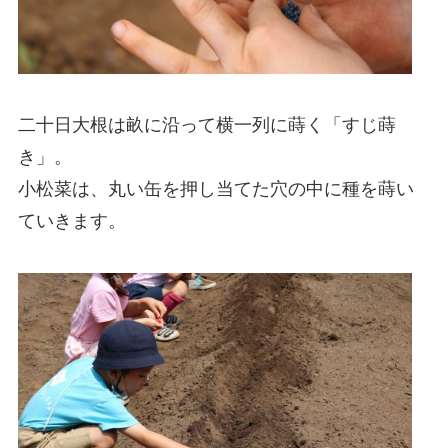
二十日大根は畝に沿って横一列に蒔く「すじ蒔
き」。
小松菜は、丸い缶を押し当てた穴の中に種を蒔い
ていきます。