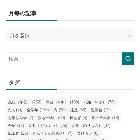
月毎の記事
月
毎
の
記
事
タグ
(252)
(109)
(78)
風組（年長）
鳥組（年中）
花組（年少）
(170)
(20)
(50)
(12)
たてわり・全学年
梅
遠足
運動会
(7)
(30)
(5)
(18)
お楽しみ会
親も一緒に
柿もぎ
風の子集会
(11)
(26)
(37)
合宿
活動【どうぶつ】
活動【のりもの】
(28)
(7)
(6)
紙工作
きんちゃんの毛刈り
栗ひろい