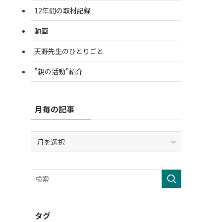
12年間の取材記録
動画
天野先生のひとりごと
”親の活動”紹介
月毎の記事
月
毎
の
記
事
タグ