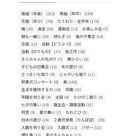
風組（年長）
(252)
鳥組（年中）
(109)
花組（年少）
(78)
たてわり・全学年
(170)
梅
(20)
遠足
(50)
運動会
(12)
お楽しみ会
(7)
親も一緒に
(30)
柿もぎ
(5)
風の子集会
(18)
合宿
(11)
活動【どうぶつ】
(26)
活動【のりもの】
(37)
紙工作
(28)
きんちゃんの毛刈り
(7)
栗ひろい
(6)
子どもの日集会
(15)
冬の遊び
(6)
さつまいも堀り
(9)
じゃがいも堀り
(11)
終業式コンサート
(8)
食
(162)
生活を維持する力
(18)
卒園
(21)
卒園を祝う会
(4)
太鼓
(4)
たけのこ掘り
(9)
七夕の集い
(10)
誕生会・調理活動
(31)
同窓
(9)
夏の集い
(7)
なわとび
(5)
日本の遊び
(24)
２歳児保育（たんぽぽ）
(26)
入園を祝う会
(10)
入園式
(12)
バザー
(15)
畑仕事
(33)
羊のきんちゃん
(12)