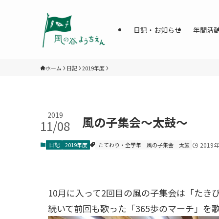
日記・お知らせ
年間活
ホーム
日記
2019年度
2019
風の子集会～太鼓～
11/08
日記
2019年度
たてわり・全学年
風の子集会
太鼓
2019
10月に入って2回目の風の子集会は「たき
続いて前回も歌った「365歩のマーチ」を