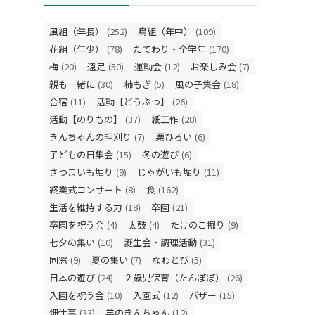
風組（年長）
(252)
鳥組（年中）
(109)
花組（年少）
(78)
たてわり・全学年
(170)
梅
(20)
遠足
(50)
運動会
(12)
お楽しみ会
(7)
親も一緒に
(30)
柿もぎ
(5)
風の子集会
(18)
合宿
(11)
活動【どうぶつ】
(26)
活動【のりもの】
(37)
紙工作
(28)
きんちゃんの毛刈り
(7)
栗ひろい
(6)
子どもの日集会
(15)
冬の遊び
(6)
さつまいも堀り
(9)
じゃがいも堀り
(11)
終業式コンサート
(8)
食
(162)
生活を維持する力
(18)
卒園
(21)
卒園を祝う会
(4)
太鼓
(4)
たけのこ掘り
(9)
七夕の集い
(10)
誕生会・調理活動
(31)
同窓
(9)
夏の集い
(7)
なわとび
(5)
日本の遊び
(24)
２歳児保育（たんぽぽ）
(26)
入園を祝う会
(10)
入園式
(12)
バザー
(15)
畑仕事
(33)
羊のきんちゃん
(12)