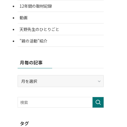
12年間の取材記録
動画
天野先生のひとりごと
”親の活動”紹介
月毎の記事
月
毎
の
記
事
タグ