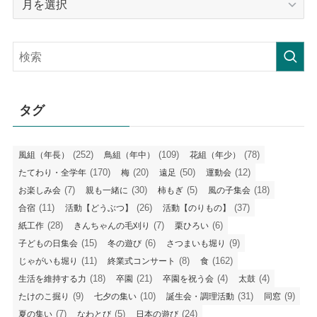
毎
の
記
事
タグ
(252)
(109)
(78)
風組（年長）
鳥組（年中）
花組（年少）
(170)
(20)
(50)
(12)
たてわり・全学年
梅
遠足
運動会
(7)
(30)
(5)
(18)
お楽しみ会
親も一緒に
柿もぎ
風の子集会
(11)
(26)
(37)
合宿
活動【どうぶつ】
活動【のりもの】
(28)
(7)
(6)
紙工作
きんちゃんの毛刈り
栗ひろい
(15)
(6)
(9)
子どもの日集会
冬の遊び
さつまいも堀り
(11)
(8)
(162)
じゃがいも堀り
終業式コンサート
食
(18)
(21)
(4)
(4)
生活を維持する力
卒園
卒園を祝う会
太鼓
(9)
(10)
(31)
(9)
たけのこ掘り
七夕の集い
誕生会・調理活動
同窓
(7)
(5)
(24)
夏の集い
なわとび
日本の遊び