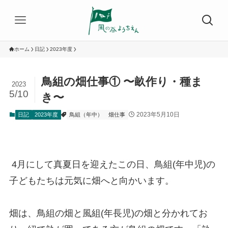
ホーム
日記
2023年度
鳥組の畑仕事① 〜畝作り・種ま
2023
5/10
き〜
2023年5月10日
日記
2023年度
鳥組（年中）
畑仕事
4月にして真夏日を迎えたこの日、鳥組(年中児)の
子どもたちは元気に畑へと向かいます。
畑は、鳥組の畑と風組(年長児)の畑と分かれてお