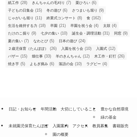
(28)
(7)
(6)
紙工作
きんちゃんの毛刈り
栗ひろい
(15)
(6)
(9)
子どもの日集会
冬の遊び
さつまいも堀り
(11)
(8)
(162)
じゃがいも堀り
終業式コンサート
食
(18)
(21)
(4)
(4)
生活を維持する力
卒園
卒園を祝う会
太鼓
(9)
(10)
(31)
(9)
たけのこ掘り
七夕の集い
誕生会・調理活動
同窓
(7)
(5)
(24)
夏の集い
なわとび
日本の遊び
(26)
(10)
(12)
２歳児保育（たんぽぽ）
入園を祝う会
入園式
(15)
(33)
(12)
(26)
バザー
畑仕事
羊のきんちゃん
木工作・釘打
(5)
(6)
(10)
(4)
焼き芋
よもぎ摘み
落語の会
ラグビー
日記・お知らせ
年間活動
大切にしていること
豊かな自然環境
緑の基金
未就園児保育たんぽぽ
入園案内
アクセス
教員募集
書籍販売
園の概要