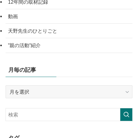
12年間の取材記録
動画
天野先生のひとりごと
”親の活動”紹介
月毎の記事
月
毎
の
記
事
タグ