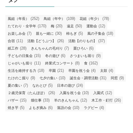
(252)
(109)
(78)
風組（年長）
鳥組（年中）
花組（年少）
(170)
(20)
(50)
(12)
たてわり・全学年
梅
遠足
運動会
(7)
(30)
(5)
(18)
お楽しみ会
親も一緒に
柿もぎ
風の子集会
(11)
(26)
(37)
合宿
活動【どうぶつ】
活動【のりもの】
(28)
(7)
(6)
紙工作
きんちゃんの毛刈り
栗ひろい
(15)
(6)
(9)
子どもの日集会
冬の遊び
さつまいも堀り
(11)
(8)
(162)
じゃがいも堀り
終業式コンサート
食
(18)
(21)
(4)
(4)
生活を維持する力
卒園
卒園を祝う会
太鼓
(9)
(10)
(31)
(9)
たけのこ掘り
七夕の集い
誕生会・調理活動
同窓
(7)
(5)
(24)
夏の集い
なわとび
日本の遊び
(26)
(10)
(12)
２歳児保育（たんぽぽ）
入園を祝う会
入園式
(15)
(33)
(12)
(26)
バザー
畑仕事
羊のきんちゃん
木工作・釘打
(5)
(6)
(10)
(4)
焼き芋
よもぎ摘み
落語の会
ラグビー