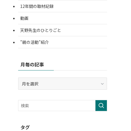
12年間の取材記録
動画
天野先生のひとりごと
”親の活動”紹介
月毎の記事
月
毎
の
記
事
タグ