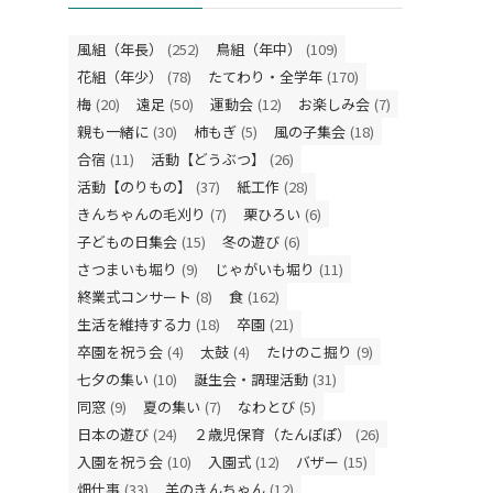
風組（年長）
(252)
鳥組（年中）
(109)
花組（年少）
(78)
たてわり・全学年
(170)
梅
(20)
遠足
(50)
運動会
(12)
お楽しみ会
(7)
親も一緒に
(30)
柿もぎ
(5)
風の子集会
(18)
合宿
(11)
活動【どうぶつ】
(26)
活動【のりもの】
(37)
紙工作
(28)
きんちゃんの毛刈り
(7)
栗ひろい
(6)
子どもの日集会
(15)
冬の遊び
(6)
さつまいも堀り
(9)
じゃがいも堀り
(11)
終業式コンサート
(8)
食
(162)
生活を維持する力
(18)
卒園
(21)
卒園を祝う会
(4)
太鼓
(4)
たけのこ掘り
(9)
七夕の集い
(10)
誕生会・調理活動
(31)
同窓
(9)
夏の集い
(7)
なわとび
(5)
日本の遊び
(24)
２歳児保育（たんぽぽ）
(26)
入園を祝う会
(10)
入園式
(12)
バザー
(15)
畑仕事
(33)
羊のきんちゃん
(12)