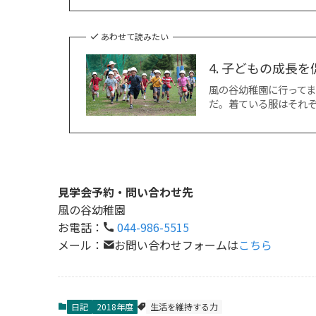
あわせて読みたい
4. 子どもの成長
風の谷幼稚園に行って
だ。着ている服はそれ
見学会予約・問い合わせ先
風の谷幼稚園
お電話：
044-986-5515
メール：
お問い合わせフォームは
こちら
日記
2018年度
生活を維持する力