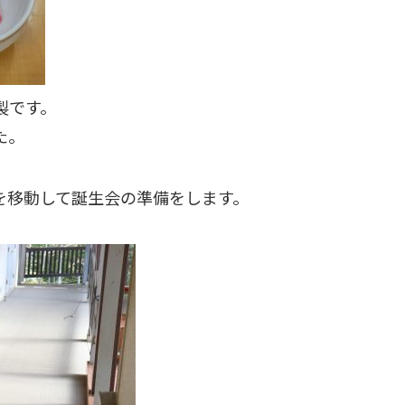
製です。
た。
を移動して誕生会の準備をします。