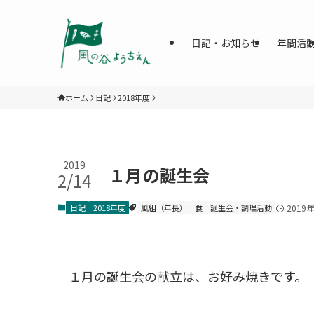
日記・お知らせ
年間活
ホーム
日記
2018年度
2019
１月の誕生会
2/14
日記
2018年度
風組（年長）
食
誕生会・調理活動
2019
１月の誕生会の献立は、お好み焼きです。