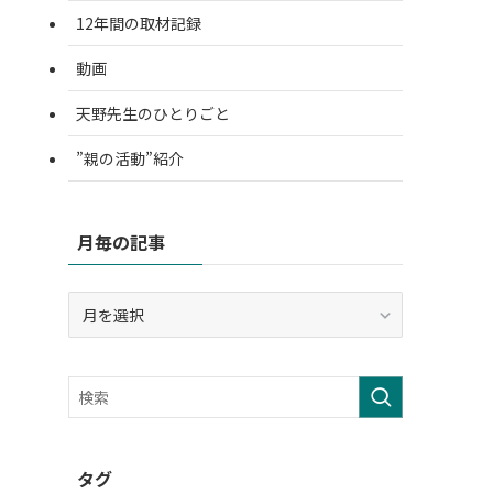
12年間の取材記録
動画
天野先生のひとりごと
”親の活動”紹介
月毎の記事
月
毎
の
記
事
タグ