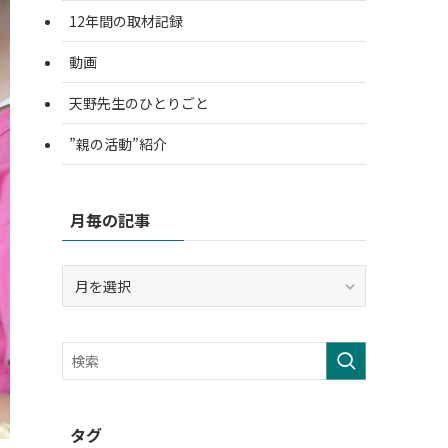
12年間の取材記録
動画
天野先生のひとりごと
”親の活動”紹介
月毎の記事
月
毎
の
記
事
タグ