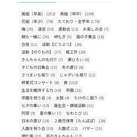
風組（年長）
(252)
鳥組（年中）
(109)
花組（年少）
(78)
たてわり・全学年
(170)
梅
(20)
遠足
(50)
運動会
(12)
お楽しみ会
(7)
親も一緒に
(30)
柿もぎ
(5)
風の子集会
(18)
合宿
(11)
活動【どうぶつ】
(26)
活動【のりもの】
(37)
紙工作
(28)
きんちゃんの毛刈り
(7)
栗ひろい
(6)
子どもの日集会
(15)
冬の遊び
(6)
さつまいも堀り
(9)
じゃがいも堀り
(11)
終業式コンサート
(8)
食
(162)
生活を維持する力
(18)
卒園
(21)
卒園を祝う会
(4)
太鼓
(4)
たけのこ掘り
(9)
七夕の集い
(10)
誕生会・調理活動
(31)
同窓
(9)
夏の集い
(7)
なわとび
(5)
日本の遊び
(24)
２歳児保育（たんぽぽ）
(26)
入園を祝う会
(10)
入園式
(12)
バザー
(15)
畑仕事
(33)
羊のきんちゃん
(12)