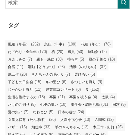
事
タグ
(252)
(109)
(78)
風組（年長）
鳥組（年中）
花組（年少）
(170)
(20)
(50)
(12)
たてわり・全学年
梅
遠足
運動会
(7)
(30)
(5)
(18)
お楽しみ会
親も一緒に
柿もぎ
風の子集会
(11)
(26)
(37)
合宿
活動【どうぶつ】
活動【のりもの】
(28)
(7)
(6)
紙工作
きんちゃんの毛刈り
栗ひろい
(15)
(6)
(9)
子どもの日集会
冬の遊び
さつまいも堀り
(11)
(8)
(162)
じゃがいも堀り
終業式コンサート
食
(18)
(21)
(4)
(4)
生活を維持する力
卒園
卒園を祝う会
太鼓
(9)
(10)
(31)
(9)
たけのこ掘り
七夕の集い
誕生会・調理活動
同窓
(7)
(5)
(24)
夏の集い
なわとび
日本の遊び
(26)
(10)
(12)
２歳児保育（たんぽぽ）
入園を祝う会
入園式
(15)
(33)
(12)
(26)
バザー
畑仕事
羊のきんちゃん
木工作・釘打
(5)
(6)
(10)
(4)
焼き芋
よもぎ摘み
落語の会
ラグビー