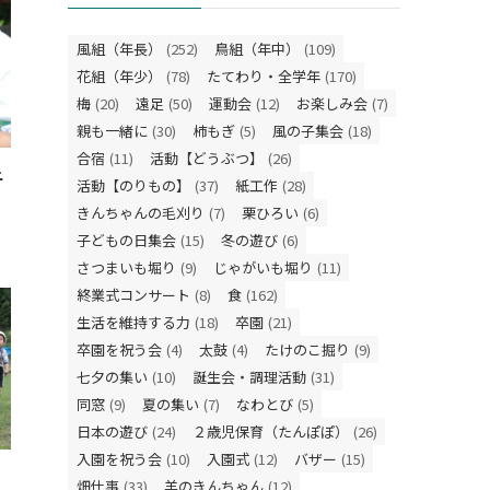
風組（年長）
(252)
鳥組（年中）
(109)
花組（年少）
(78)
たてわり・全学年
(170)
梅
(20)
遠足
(50)
運動会
(12)
お楽しみ会
(7)
親も一緒に
(30)
柿もぎ
(5)
風の子集会
(18)
合宿
(11)
活動【どうぶつ】
(26)
子
活動【のりもの】
(37)
紙工作
(28)
きんちゃんの毛刈り
(7)
栗ひろい
(6)
子どもの日集会
(15)
冬の遊び
(6)
さつまいも堀り
(9)
じゃがいも堀り
(11)
終業式コンサート
(8)
食
(162)
生活を維持する力
(18)
卒園
(21)
卒園を祝う会
(4)
太鼓
(4)
たけのこ掘り
(9)
七夕の集い
(10)
誕生会・調理活動
(31)
同窓
(9)
夏の集い
(7)
なわとび
(5)
日本の遊び
(24)
２歳児保育（たんぽぽ）
(26)
入園を祝う会
(10)
入園式
(12)
バザー
(15)
畑仕事
(33)
羊のきんちゃん
(12)