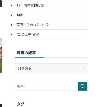
12年間の取材記録
動画
天野先生のひとりごと
”親の活動”紹介
月毎の記事
月
毎
の
記
事
タグ